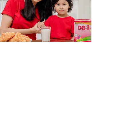
​မေမေတင်နီနီ
ထွန်း
DG3 ဆိတ်နို့မှာ DHA အပြင် တခြား ဗီတာမင်နဲ့ သ
တ္ထုဓာတ်တွေလည်းပါဝင်ပြီး ခန္ဓ္ဓာကိုယ်က ပိုပြီးစုပ်
ယူနိုင်တာကြောင့် ဦးနှောက်နဲ့ ခန္ဓ္ဓာကိုယ်ကြီးထွားဖွံ့
ဖြိုးဖို့အတွက် အထောက်အကူဖြစ်စေလို့ သားသား
အတွက် ယုံကြည်စိတ်ချစွာ