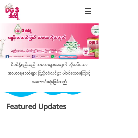
ဆက္လက္ဖတ္ရႈရန္
မိခင်နို့ရည်သည် ကလေးများအတွက် လိုအပ်သော
အာဟာရဓာတ်များ ပြည့်ဝစုံလင်စွာ ပါဝင်သောကြောင့်
အကောင်းဆုံးဖြစ်သည်
Featured Updates