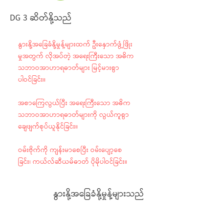
DG 3 ဆိတ်နို့သည်
နွားနို့အခြေခံနို့မှုန့်များထက် ဦးနှောက်ဖွံ့ဖြိုး
မှုအတွက် လိုအပ်တဲ့ အရေးကြီးသော အဓိက
သဘာဝအာဟာရဓာတ်များ မြင့်မားစွာ
ပါဝင်ခြင်း။
အစာကြေလွယ်ပြီး အရေးကြီးသော အဓိက
သဘာဝအာဟာရဓာတ်များကို လွယ်ကူစွာ
ချေဖျက်စုပ်ယူနိုင်ခြင်း။
ဝမ်းဗိုက်ကို ကျန်းမာစေပြီး ဝမ်းပျော့စေ
ခြင်း၊ ကယ်လ်ဆီယမ်ဓာတ် ပိုမိုပါဝင်ခြင်း။
နွားနို့အခြေခံနို့မှုန့်များသည်