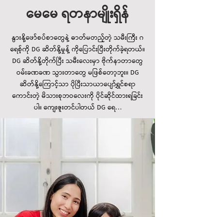
မေမေ ရတနာမျိုးရှိန်
နွားနို့ဖော်စပ်စာတွေနဲ့ ဓာတ်မတည့်တဲ့ သမီးကြီး ဂ
ရေစ့်ကို DG ဆိတ်နို့မှုန့် ကိုပြောင်းပြီးတိုက်ခဲ့ရတယ်။
DG ဆိတ်နို့တိုက်ပြီး သမီးလေးမှာ ဗိုက်နာတာတွေ
ဝမ်းခဏခဏ သွားတာတွေ မဖြစ်တော့ဘူး။ DG
ဆိတ်နို့ကြောင့်သာ ပိုပြီးသာယာပျော်ရွှင်စရာ
ကောင်းတဲ့ မိသားစုဘဝလေးကို ပိုင်ဆိုင်ထားရခြင်း
ပါ။ ကျေးဇူးတင်ပါတယ် DG ရေ…