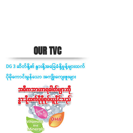
OUR TVC
DG 3 ဆိတ်နို့၏ နွားနို့အခြေခံနို့မှုန့်များထက်
ပိုမိုကောင်းမွန်သော အကျိုးကျေးဇူးများ