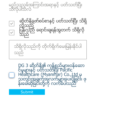
မည္သည့္အေၾကာင္းအရာႏွင့္ ပတ္သတ္ၿပီး
သိလိုပါသလဲ
ဆိတ္ႏို႔ေဖာ္စပ္စာႏွင့္ ပတ္သတ္ၿပီး သိရွိ
လိုသည္
ျပန္လည္ ေရာင္းခ်ရန္အတြက္ သိရွိလို
သည္
DG 3 ဆိတ္ႏို႔၏ ကုန္စည္မ်ား၊ဝန္ေဆာ
င္မႈမ်ားႏွင့္ ပတ္သတ္ၿပီး Pacific
Healthcare (Myanmar) Co.,Ltd မွ
သတင္းအခ်က္အလက္မ်ားေပးပို႔ျခင္း၊ ဖု
န္းေခၚဆိုျခင္းတုိ႔ကို လက္ခံပါသည္
Submit