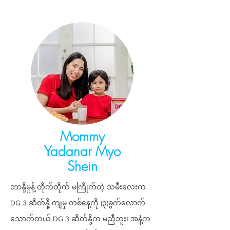
Mommy
Yadanar Myo
Shein
​ဘာနို့မှုန့် တိုက်တိုက် မကြိုက်တဲ့ သမီးလေးက
DG 3 ဆိတ်နို့ ကျမှ တစ်နေ့ကို (၃)ခွက်လောက်
သောက်တယ် DG 3 ဆိတ်နို့က မညှီဘူး၊ အနံ့က