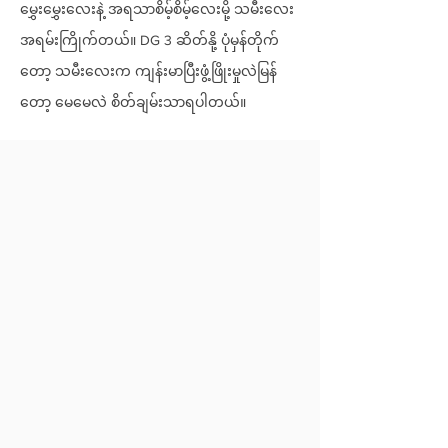
မွှေးမွှေးလေးနဲ့ အရသာစိမ့်စိမ့်လေးမို့ သမီးလေး
အရမ်းကြိုက်တယ်။ DG 3 ဆိတ်နို့ ပုံမှန်တိုက်
တော့ သမီးလေးက ကျန်းမာပြီးဖွံ့ဖြိုးမှုလဲမြန်
တော့ မေမေလဲ စိတ်ချမ်းသာရပါတယ်။