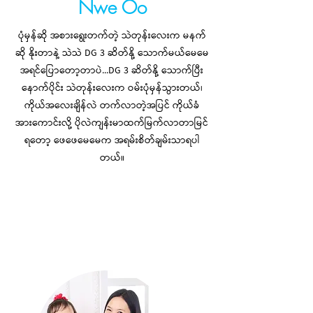
Nwe Oo
ပုံမှန်ဆို အစား‌‌‌‌ရွေးတက်တဲ့ သဲတုန်းလေးက မနက်
ဆို နိုးတာနဲ့ သဲသဲ DG 3 ဆိတ်နို့ သောက်မယ်မေမေ
အရင်ပြောတော့တာပဲ...DG 3 ဆိတ်နို့ သောက်ပြီး
နောက်ပိုင်း သဲတုန်းလေးက ဝမ်းပုံမှန်သွားတယ်၊
ကိုယ်အလေးချိန်လဲ တက်လာတဲ့အပြင် ကိုယ်ခံ
အားကောင်းလို့ ပိုလဲကျန်းမာထက်မြက်လာတာမြင်
ရတော့ ဖေဖေမေမေက အရမ်းစိတ်ချမ်းသာရပါ
တယ်။