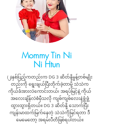
Mommy Tin Ni
Ni Htun
(၂)နှစ်ပြည့်ကတည်းက DG 3 ဆိတ်နို့မှုန့်တစ်မျိုး
တည်းကို ရွေးချယ်ပြီးတိုက်ခဲ့တာမို့ သဲသဲက
ကိုယ်ခံအားလဲကောင်းတယ်၊ အရပ်မြင့်နဲ့ ကိုယ်
အလေးချိန်လဲစံမှီသလို ကျစ်ကျစ်လေးနဲ့ဖွံ့ဖွံ့
ထွားထွားရှိတယ်။ DG 3 ဆိတ်နို့ သောက်ပြီး
ကျန်းမာထက်မြက်နေတဲ့ သဲသဲကိုမြင်ရတာ ဒီ
မေမေတော့ အရမ်းပီတိဖြစ်ရပါတယ်။