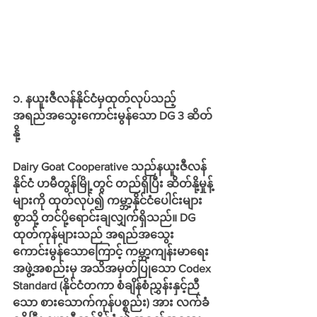
၁. နယူးဇီလန်နိုင်ငံမှထုတ်လုပ်သည့် 
အရည်အသွေးကောင်းမွန်သော DG 3 ဆိတ်
နို့
Dairy Goat Cooperative သည်နယူးဇီလန်
နိုင်ငံ ဟမီတွန်မြို့တွင် တည်ရှိပြီး ဆိတ်နို့မှုန့်
များကို ထုတ်လုပ်၍ ကမ္ဘာ့နိုင်ငံပေါင်းများ
စွာသို့ တင်ပို့ရောင်းချလျှက်ရှိသည်။ DG 
ထုတ်ကုန်များသည် အရည်အသွေး
ကောင်းမွန်သောကြောင့် ကမ္ဘာ့ကျန်းမာရေး
အဖွဲ့အစည်းမှ အသိအမှတ်ပြုသော Codex 
Standard (နိုင်ငံတကာ စံချိန်စံညွှန်းနှင့်ညီ
သော စားသောက်ကုန်ပစ္စည်း) အား လက်ခံ