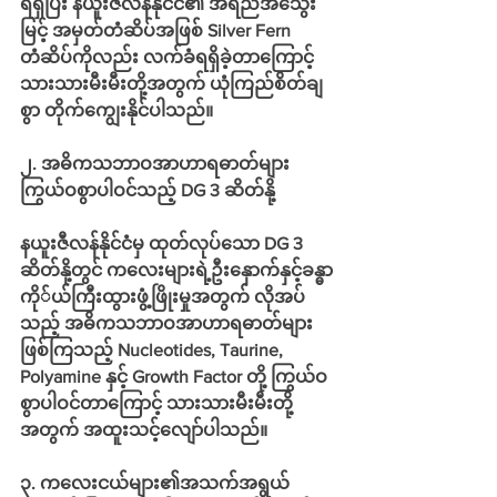
ရရှိပြီး နယူးဇီလန်နိုင်ငံ၏ အရည်အသွေး
မြင့် အမှတ်တံဆိပ်အဖြစ် Silver Fern 
တံဆိပ်ကိုလည်း လက်ခံရရှိခဲ့တာကြောင့် 
သားသားမီးမီးတို့အတွက် ယုံကြည်စိတ်ချ
စွာ တိုက်ကျွေးနိုင်ပါသည်။
၂. အဓိကသဘာဝအာဟာရဓာတ်များ 
ကြွယ်ဝစွာပါဝင်သည့် DG 3 ဆိတ်နို့
နယူးဇီလန်နိုင်ငံမှ ထုတ်လုပ်သော DG 3 
ဆိတ်နို့တွင် ကလေးများရဲ့ဦးနှောက်နှင့်ခန္ဓာ
ကို်ယ်ကြီးထွားဖွံ့ဖြိုးမှုအတွက် လိုအပ်
သည့် အဓိကသဘာဝအာဟာရဓာတ်များ
ဖြစ်ကြသည့် Nucleotides, Taurine, 
Polyamine နှင့် Growth Factor တို့ ကြွယ်ဝ
စွာပါဝင်တာကြောင့် သားသားမီးမီးတို့
အတွက် အထူးသင့်လျော်ပါသည်။
၃. ကလေးငယ်များ၏အသက်အရွယ်