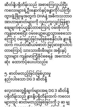
ဆိတ်နို့ပရိုတိန်းသည် အစာကြေလွယ်ပြီး 
ကလေးများရဲ့ဦးနှောက်နှင့်ခန္ဓာကို်ယ်ကြီး
ထွားဖွံ့ဖြိုးမှုအတွက် DHAနဲ့ အဓိကသဘာဝ
အာဟာရဓာတ်များကို လွယ်ကူလျင်မြန်စွာ 
ချေဖျက်စုပ်ယူနိုင်တာကြောင့် ဝမ်းဗိုက်ကို
ကျန်းမာစေပြီး ဝမ်းပျော့ပျော့သွားစေသော
ကြောင့် ဝမ်းချုပ်ခြင်းမဖြစ်စေနိုင်ပါ။ နွားနို့
ထက် ကယ််လ်ဆီယမ်ဓာတ် မြင့်မားစွာပါဝင်
တာကြောင့် သားသားမီးမီးများ အရိုးနှင့်
သွားများ ကျန်းမာကြံံ့ခိုင်စေရန်  အကောင်း
ဆုံး  ထောက်ပံ့ပေးပါသည်။
၅. ဓာတ်မတည့်ခြင်းဖြစ်ပွားမှု 
နည်းပါးသော DG 3 ဆိတ်နို့
လေ့လာတွေ့ရှိချက်များအရ DG 3 ဆိတ်နို့ 
ပရိုတိန်းသည် နွားနို့ပရိုတိန်းထက် ကလေး
များတွင် ဓာတ်မတည့်ဖြစ်ခြင်းကို ၃ ဆ မျှ 