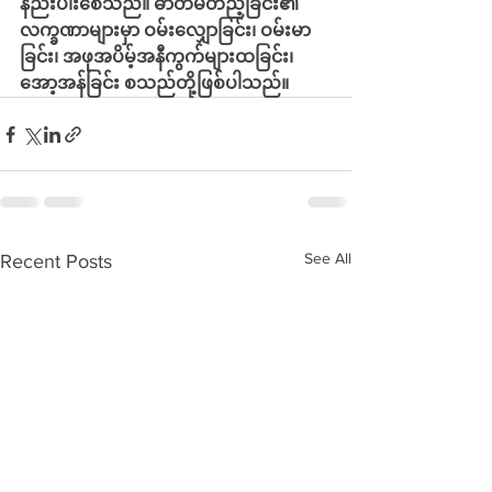
နည်းပါးစေသည်။ ဓာတ်မတည့်ခြင်း၏ 
လက္ခဏာများမှာ ဝမ်းလျှောခြင်း၊ ဝမ်းမာ
ခြင်း၊ အဖုအပိမ့်အနီကွက်များထခြင်း၊ 
အော့အန်ခြင်း စသည်တို့ဖြစ်ပါသည်။ 
See All
Recent Posts