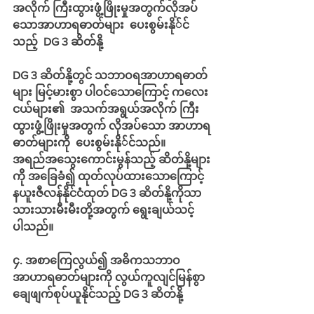
အလိုက် ကြီးထွားဖွံ့ဖြိုးမှုအတွက်လိုအပ်
သောအာဟာရဓာတ်များ  ပေးစွမ်းနို်င်
သည့်  DG 3 ဆိတ်နို့
DG 3 ဆိတ်နို့တွင် သဘာဝရအာဟာရဓာတ်
များ မြင့်မားစွာ ပါဝင်သောကြောင့် ကလေး
ငယ်များ၏  အသက်အရွယ်အလိုက် ကြီး
ထွားဖွံ့ဖြိုးမှုအတွက် လိုအပ်သော အာဟာရ
ဓာတ်များကို  ပေးစွမ်းနို်င်သည်။ 
အရည်အသွေးကောင်းမွန်သည့် ဆိတ်နို့များ
ကိို အခြေခံ၍ ထုတ်လုပ်ထားသောကြောင့် 
နယူးဇီလန်နိုင်ငံထုတ် DG 3 ဆိတ်နို့ကိုသာ 
သားသားမီးမီးတို့အတွက် ရွေးချယ်သင့်
ပါသည်။
၄. အစာကြေလွယ်၍ အဓိကသဘာဝ
အာဟာရဓာတ်များကို လွယ်ကူလျင်မြန်စွာ 
ချေဖျက်စုပ်ယူနိုင်သည့် DG 3 ဆိတ်နို့