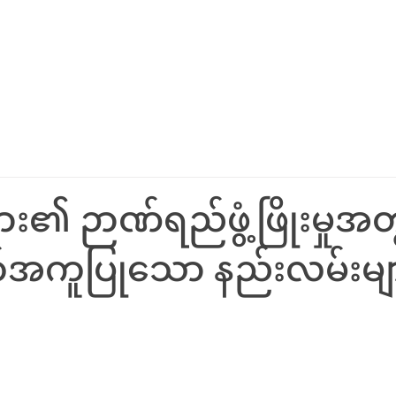
်း
မေမေတို့ဖတ်စရာ
သုံးစွဲသူတို့ စကားသံများ
ဘယ်မှာ ဝ
၏ ဉာဏ်ရည်ဖွံ့ဖြိုးမှုအ
ကူပြုသော နည်းလမ်းမျ