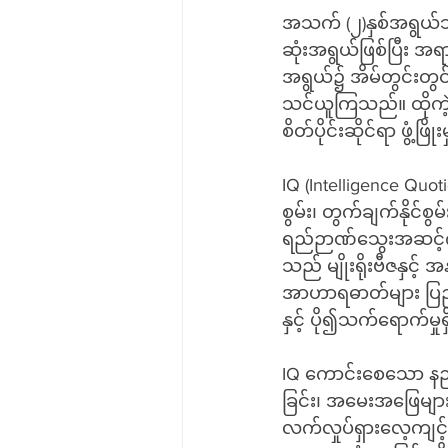
အသက် (၂)နှစ်အရွယ်သည်
ဆုံးအရွယ်ဖြစ်ပြီး အရာ
အရွယ်၌ အိမ်တွင်းတွ
သင်ယူကြသည်။ ထိုကဲ့
စိတ်ပိုင်းဆိုင်ရာ ဖွံ့
IQ (Intelligence Quot
စွမ်း၊ တွက်ချက်နိုင်စ
ရည်ဉာဏ်သွေးအဆင့်က
သည် မျိုးရိုးဗီဇနှင့
အာဟာရဓာတ်များ ပြည့်
နှင့် ပို၍သက်ရောက်မှု
IQ ကောင်းစေသော နည
ခြင်း၊ အမေးအဖြေများလ
လက်လှုပ်ရှားလေ့ကျင့