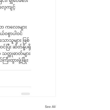
်း၊ မျှဝေခံစား
 လေ့ကျင့်
ော ကလေးများ 
ယ်ဝစွာပါဝင်
်သောသူများ ဖြစ်
ြီး ဆိတ်နို့ပရို
ာ သတ္ထုဓာတ်များ
ြီးထွားဖွံ့ဖြိုး
See All