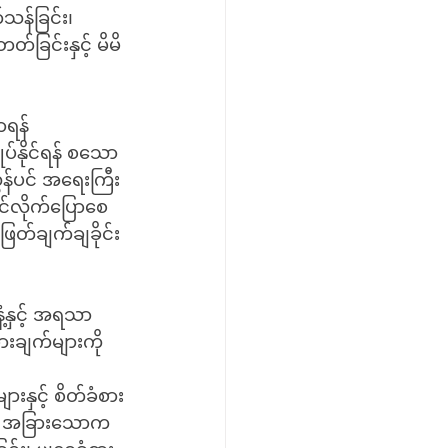
်သန်ခြင်း၊ 
်ခြင်းနှင့် မိမိ
ာရန် 
ုပ်နိုင်ရန် စသော 
ွန်ပင် အရေးကြီး
်လိုက်ပြောစေ
းဖြတ်ချက်ချခိုင်း
့နှင့် အရသာ
းချက်များကို 
းနှင့် စိတ်ခံစား
အား အခြားသောက