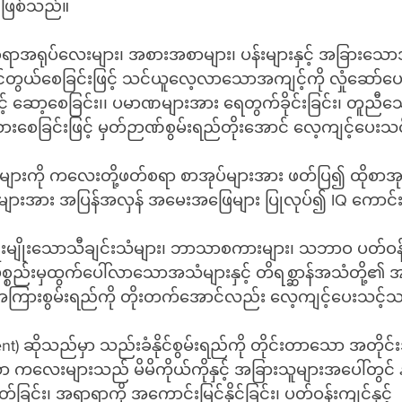
ု့ဖြစ်သည်။
ရာအရုပ်လေးများ၊ အစားအစာများ၊ ပန်းများနှင့် အခြားသော
ကိုင်တွယ်စေခြင်းဖြင့် သင်ယူလေ့လာသောအကျင့်ကို လှုံဆော်ပ
့် ဆော့စေခြင်း၊၊ ပမာဏများအား ရေတွက်ခိုင်းခြင်း၊ တူညီ
သားစေခြင်းဖြင့် မှတ်ဉာဏ်စွမ်းရည်တိုးအောင် လေ့ကျင့်ပေးသ
းကို ကလေးတို့ဖတ်စရာ စာအုပ်များအား ဖတ်ပြ၍ ထိုစာအုပ
ားအား အပြန်အလှန် အမေးအဖြေများ ပြုလုပ်၍ IQ ကောင်း
းမျိုးသောသီချင်းသံများ၊ ဘာသာစကားများ၊ သဘာဝ ပတ်ဝန
စည်းမှထွက်ပေါ်လာသောအသံများနှင့် တိရစ္ဆာန်အသံတို့၏ အသ
် အကြားစွမ်းရည်ကို တိုးတက်အောင်လည်း လေ့ကျင့်ပေးသင့်
ent) ဆိုသည်မှာ သည်းခံနိုင်စွမ်းရည်ကို တိုင်းတာသော အတို
ာ ကလေးများသည် မိမိကိုယ်ကိုနှင့် အခြားသူများအပေါ်တွင် 
တ်ခြင်း၊ အရာရာကို အကောင်းမြင်နိုင်ခြင်း၊ ပတ်ဝန်းကျင်နှင့် 