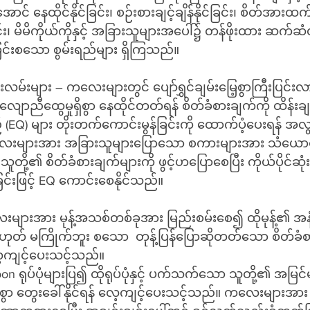
ာင် နေထိုင်နိုင်ခြင်း၊ စဉ်းစားချင့်ချိန်နိုင်ခြင်း၊ စိတ်အားထက
င်း၊ မိမိကိုယ်ကိုနှင့် အခြားသူများအပေါ်၌ တန်ဖိုးထား ဆက်ဆံတတ
ိခြင်းစသော စွမ်းရည်များ ရှိကြသည်။
မ်းများ – ကလေးများတွင် ပျော်ရွှင်ချမ်းမြေ့စွာကြီးပြင်းလ
်လျောညီထွေမှုရှိစွာ နေထိုင်တတ်ရန် စိတ်ခံစားချက်ကို ထိန်းချ
် (EQ) များ တိုးတက်ကောင်းမွန်ခြင်းကို ထောက်ပံ့ပေးရန် အလ
ကလေးများအား အခြားသူများပြောသော စကားများအား သံယောင
ဘဲ သူတို့၏ စိတ်ခံစားချက်များကို ဖွင့်ဟပြောစေပြီး ကိုယ်ပိုင်ဆုံ
ေခြင်းဖြင့် EQ ကောင်းစေနိုင်သည်။
များအား မုန့်အသစ်တစ်ခုအား မြည်းစမ်းစေ၍ ထိုမုန့်၏ အနံ
ဟုတ် မကြိုက်ဘူး စသော  တုန့်ပြန်ပြောဆိုတတ်သော စိတ်ခံစာ
လေ့ကျင့်ပေးသင့်သည်။
ရုပ်ပုံများပြ၍ ထိုရုပ်ပုံနှင့် ပက်သက်သော သူတို့၏ အမြင်မျာ
်စွာ တွေးခေါ်နိုင်ရန် လေ့ကျင့်ပေးသင့်သည်။ ကလေးများ