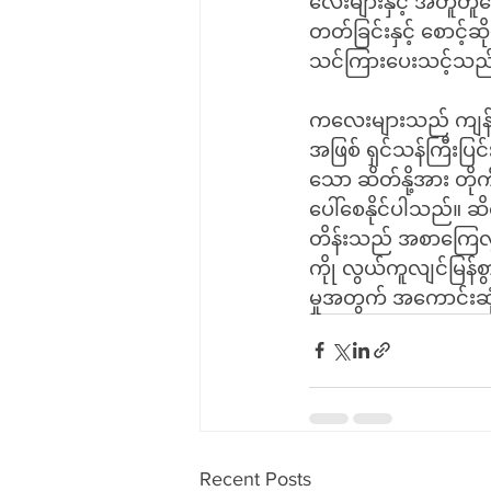
လေးများနှင့် အတူတူဆေ
တတ်ခြင်းနှင့် စောင့်ဆ
သင်ကြားပေးသင့်သည
ကလေးများသည် ကျန်း
အဖြစ် ရှင်သန်ကြီးပြ
သော ဆိတ်နို့အား တို
ပေါ်စေနိုင်ပါသည်။ ဆိ
တိန်းသည် အစာကြေလွယ်
ကိုု လွယ်ကူလျင်မြန်စွ
မှုအတွက် အကောင်းဆုံ
Recent Posts