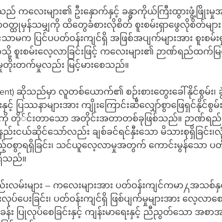
 ကလေးများ၏ ဦးနှောက်နှင့် ခန္ဓာကိုယ်ကြီးထွားဖွံ့ဖြိုးမှ
ဝတ္ထုမှန်သမျှကို ထိတွေခံစားလိုစိတ် စူးစမ်းရှာဖွေလိုစိတ်မျာ
င်သာမက ပြင်ပပတ်ဝန်းကျင်ရှိ အဖြစ်အပျက်များအား စူးစမ်
သို့ စူးစမ်းလေ့လာခြင်းဖြင့် ကလေးများ၏ ဉာဏ်ရည်ထက်မ
ဖြိုးမှုတိုးတက်မှုလည်း မြင့်မားစေသည်။
ient) ဆိုသည်မှာ လူတစ်ယောက်၏ စဉ်းစားတွေးခေါ်နိုင်စွမ်း၊ ခွဲခ
ွမ်းနှင့် ပြဿနာများအား ကျိုးကြောင်းဆီလျှော်စွာဖြေရှင်နိုင်
ို တို်င်းတာသော အတိုင်းအတာတစ်ခုဖြစ်သည်။ ဉာဏ်ရည်
် အနည်းငယ်ဆိုင်သော်လည်း ချစ်ခင်ရင်နှီးသော မိသားစုရှိခြင်
ဝစွာရရှိခြင်း၊ သင်ယူလေ့လာမှုအတွက် ကောင်းမွန်သော ပတ်ဝန
ရှိသည်။
်းလမ်းများ – ကလေးများအား ပတ်ဝန်းကျင်ကမာ႓အသစ်နှင့
ုပ်ပေးခြင်း၊ ပတ်ဝန်းကျင်ရှိ ဖြစ်ပျက်မှုများအား လေ့လာစေခြ
်ခန်း ပြုလုပ်စေခြင်းနှင့် ကျန်းမာရေးနှင့် ညီညွတ်သော အ