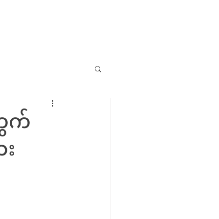
ယ်ရမလဲ
ဗွီဒီယိုများ
ဆက်သွယ်ရန်
FAQs
တွက်
ား