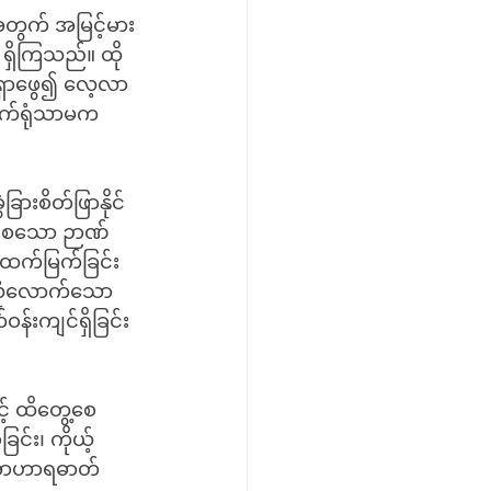
ုအတွက် အမြင့်မား
း ရှိကြသည်။ ထို
းရှာဖွေ၍ လေ့လာ
ြက်ရုံသာမက 
ြားစိတ်ဖြာနိုင်
စွမ်းစသော ဉာဏ်
ထက်မြက်ခြင်း
း၊လုံလောက်သော 
်းကျင်ရှိခြင်း
် ထိတွေ့စေ
င်း၊ ကိုယ့်
စာအာဟာရဓာတ်