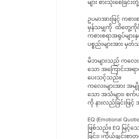
များ စားသုံးစေခြင်းတိ
ဥပမာအားဖြင့် ကစားစ
မှန်သမျှကို  ထိတွေ့
ကစားစရာအရုပ်များနှင
ပစ္စည်းများအား မှတ်
မိဘများသည် ကလေးမျာ
သော အကြောင်းအရာမျ
ပေးသင့်သည်။
ကလေးများအား အမျို
သော အသံများ၊ စက်ပစ္
ကို နားလည်ခြင်းဖြင့
EQ (Emotional Quoti
ဖြစ်သည်။ EQ မြင့်သေ
ခြင်း၊ ၊ကိုယ်ချင်းစာတ