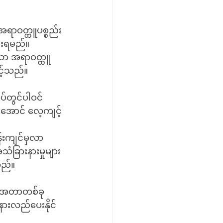
အရာဝတ္ထူပစ္စည်း
ေးရမည်။ 
သော အရာဝတ္ထူ
င့်သည်။
်တွင်ပါဝင်
အောင် လေ့ကျင့်
်းကျင်မှလာ
ံခြားနားမှုများ
သည်။
င်းအတာတစ်ခု 
နားလည်ပေးနိုင်