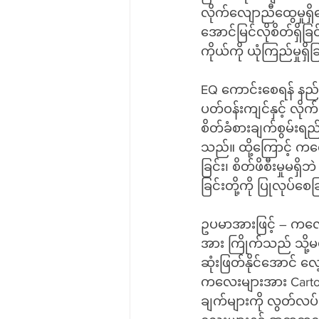
လိုက်လျောညီထွေမှုရှိအေ
အောင်မြင်လိုစိတ်ရှိခြ
ကိုယ်ကို ယုံကြည်မှုရှ
EQ ကောင်းစေရန် နည်းလ
ပတ်ဝန်းကျင်နှင့် လိုက
စိတ်ခံစားချက်စွမ်းရည
သည်။ ထို့ကြောင့် 
ခြင်း၊ စိတ်ဖိစီးမှုမရှိ
ခြင်းတို့ကို ပြုလုပ်စ
ဥပမာအားဖြင့် – ကလေး
အား ကြိုက်သည် သို့မ
ဆုံးဖြတ်နိုင်အောင် 
ကလေးများအား Cartoon 
ချက်များကို လွတ်လပ