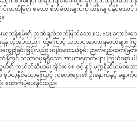
ာ့ကစားစေပြီး အချင်းချင်းပေါ်တွင် ခွင့်လွှတ်သည်းခံတတ်ခြင
ို်င်းတတ်ခြင်း စသော စိတ်ခံစားချက်ကို ထိန်းချုပ်နိုင်အောင်
်။
မာသန်စွမ်း၍ ဉာဏ်ရည်ထက်မြတ်သော (IQ, EQ) ကောင်းသ
င်းရန် လိုအပ်သည်။  ထို့ကြောင့် သဘာဝအာဟာရဓာတ်များ ကြွ
က်ကျွေးခြင်းဖြင့်လည်း ကျန်းမားသန်စွမ်း ဉာဏ်ရည်ထက်မြတ
တ်နို့တွင် သဘာဝမှရရှိသော အာဟာရဓာတ်များ ကြွယ်ဝစွာ ပါဝင်ပ
၍ ကယ်လ်ဆီယမ်၊ အိုင်းရင်း၊ ဇင့် နှင့် မက္ကနီဆီယမ်စသေ
ာ စုပ်ယူနိုင်သောကြောင့် ကလေးများ၏ ဦးနှောက်နှင့် ခန္ဓာကိုယ်က
း ထောက်ပံ့ပေးနိုင်သည်။