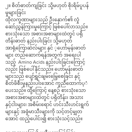
၂။ စိတ်ဓာတ်ကျခြင်း သို့မဟုတ် စိုးရိမ်ပူပန်
မှုများခြင်း
ထိုလက္ခဏာများသည် ဦးနှောက်၏ လှုံ
ဆော်ညွှန်ကြားမှုကြောင့် ဖြစ်ပေါ်လာသည်။ 
စားသုံးသော အစားအစာများထဲတွင် ပရို
တိန်းဓာတ် နည်းပါးခြင်း သို့မဟုတ် 
အာရုံကြောဆဲလ်များ နှင် ့ဟော်မုန်းဓာတ်
များ တည်ဆောက်ရန်အတွက် အရေးပါ
သည့်  Amino Acids နည်းပါးခြင်းကြောင့်
လည်း ဖြစ်ပေါ်နိုင်သည်။ ဟော်မုန်းဓာတ်
များသည် ပျော်ရွှင်ချမ်းမြေ့စေခြင်း နှင့် 
စိတ်ဖိစီးမှုနည်းပါးအောင် ကူညီထောက်ပ့ံ
ပေးသည်။ ထို့ကြောင့် နေ့စဉ် စားသုံးသော 
အစားအစာများထဲတွင် ပရိုတိန်း၊ အသား
နှင့်ငါးများ၊ အစိမ်းရောင် ဟင်းသီးဟင်းရွက်
များနှင့် အခွံမာသီးများကို သင့်တင့်မျှတ
အောင် ထည့်ပေါင်း၍ စားသုံးသင့်သည်။