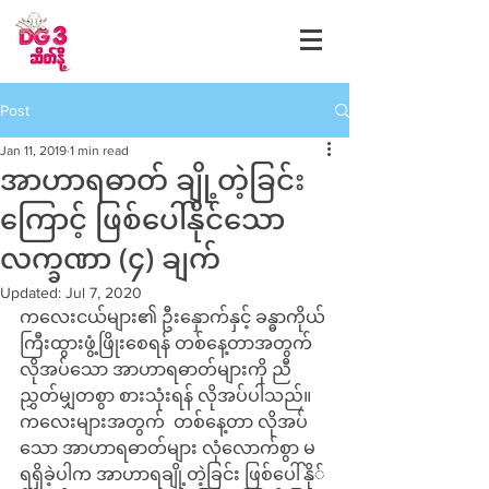
Post
Jan 11, 2019
1 min read
အာဟာရဓာတ် ချို့တဲ့ခြင်း
ကြောင့် ဖြစ်ပေါ်နိုင်သော
လက္ခဏာ (၄) ချက်
Updated:
Jul 7, 2020
ကလေးငယ်များ၏ ဦးနှောက်နှင့် ခန္ဓာကိုယ်
ကြီးထွားဖွံ့ဖြိုးစေရန် တစ်နေ့တာအတွက်  
လိုအပ်သော အာဟာရဓာတ်များကို ညီ
ညွှတ်မျှတစွာ စားသုံးရန် လိုအပ်ပါသည်။ 
ကလေးများအတွက်  တစ်နေ့တာ လိုအပ်
သော အာဟာရဓာတ်များ လုံလောက်စွာ မ
ရရှိခဲ့ပါက အာဟာရချို့တဲ့ခြင်း ဖြစ်ပေါ်နို်