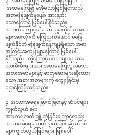
၃။ အစာမကြေ၍ မအီမသာဖြစ်ခြင်း
 အစာမကြေ၍ မအီမသာဖြစ်ခြင်းသည် 
အစာခြေဖျက်မှုစနစ် အားနည်း
သောကြောင့် ဖြစ်ပေါ်နိုင်သည်။ 
အဘယ်ကြောင့်ဆိုသော် ခန္ဓာကိုယ်မှ အစာ
များအားလုံးကို ကြေညက်အောင် မခြေ
ဖျက်နိုင်ဘဲ ခြေဖျက်ရန်ကျန်ရှိသော အစာ
အကြွင်းအကျန်များကြောင့် ဖြစ်ပေါ်
နိုင်သည်။။ ထို့ကြောင့် မေမေများမှ သား
သားမီးမီးများအား အစာမကြေလွယ်သော 
အစားအစာများနှင့် ဓာတုဆေးများဆိုးထား
သော အစားအစာများကို ကျွေးခြင်းမှ 
ရှောင်ကြဉ်သင့်သည်။
၄။အသားအရေခြောက်ခြင်းနှင့် ဆံပင်များ
ကျွတ်လွယ်ခြင်း
အာဟာရဓာတ် ချို့တဲ့ခြင်းကြောင့်လည်း 
အသားအရေခြောက်လွယ်ခြင်း နှင့် ဆံပင်
များကျွတ်လွယ်ခြင်းများ ဖြစ်ပေါ်