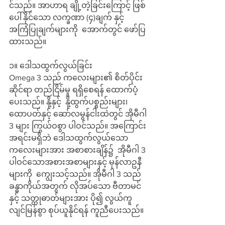
င်သည်။ အာဟာရ ချို့တဲ့ခြင်းကြောင့် ဖြစ်
ပေါ်နိုင်သော လက္ခဏာ (၄)ချက် နှင့် 
အကြံပြုချက်များကို  အောက်တွင် ဖော်ပြ
ထားသည်။
၁။ ဒေါသထွက်လွယ်ခြင်း
Omega 3 သည် ကလေးများ၏ စိတ်ပိုင်း
ဆိုင်ရာ တည်ငြိမ်မှု ရရှိစေရန် ထောက်ပံ့
ပေးသည်။ နို့နှင့်  နို့ထွက်ပစ္စည်းများ၊ 
ထောပတ်နှင့် ဆော်လမွန်ငါးထဲတွင် အိုမီဂါ 
3 များ ကြွယ်ဝစွာ ပါဝင်သည်။ အကြောင်း
အရင်းမရှိဘဲ ဒေါသထွက်လွယ်သော 
ကလေးများအား အစာစားချိန်၌  အိုမီဂါ 3 
ပါဝင်သောအစားအစာများနှင့် မုန်လာဥနီ
များကို  ကျွေးသင့်သည်။ အိုမီဂါ 3 သည် 
ခန္ဓာကိုယ်အတွက် လိုအပ်သော ဗီတာမင်
နှင့် သတ္တုဓာတ်များအား ပို၍ လွယ်ကူ
လျင်မြန်စွာ စုပ်ယူနိုင်ရန် ကူညီပေးသည်။