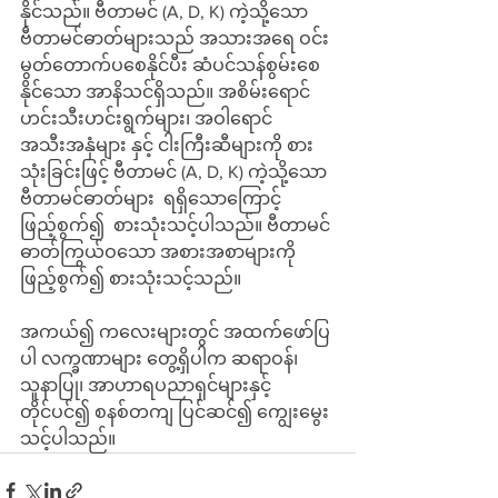
နိုင်သည်။ ဗီတာမင် (A, D, K) ကဲ့သို့သော 
ဗီတာမင်ဓာတ်များသည် အသားအရေ ဝင်း
မွတ်တောက်ပစေနိုင်ပီး ဆံပင်သန်စွမ်းစေ
နိုင်သော အာနိသင်ရှိသည်။ အစိမ်းရောင်
ဟင်းသီးဟင်းရွက်များ၊ အဝါရောင် 
အသီးအနှံများ နှင့် ငါးကြီးဆီများကို စား
သုံးခြင်းဖြင့် ဗီတာမင် (A, D, K) ကဲ့သို့သော 
ဗီတာမင်ဓာတ်များ  ရရှိသောကြောင့် 
ဖြည့်စွက်၍  စားသုံးသင့်ပါသည်။ ဗီတာမင်
ဓာတ်ကြွယ်ဝသော အစားအစာများကို 
ဖြည့်စွက်၍ စားသုံးသင့်သည်။
အကယ်၍ ကလေးများတွင် အထက်ဖော်ပြ
ပါ လက္ခဏာများ တွေ့ရှိပါက ဆရာဝန်၊
သူနာပြု၊ အာဟာရပညာရှင်များနှင့် 
တိုင်ပင်၍ စနစ်တကျ ပြင်ဆင်၍ ကျွေးမွေး
သင့်ပါသည်။