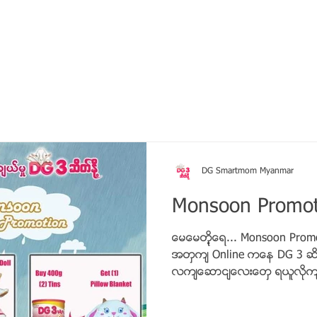
်း
မေမေတို့ဖတ်စရာ
သုံးစွဲသူတို့ စကားသံများ
ဘယ်မှာ ဝ
DG Smartmom Myanmar
Monsoon Promot
မေမေတို့ရေ... Monsoon Promot
အတွက် Online ကနေ DG 3 ဆိတ်န
လက်ဆောင်လေးတွေ ရယူလိုက်ရ