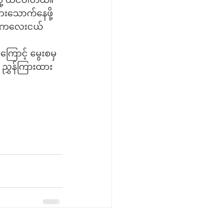
ု့ ထင်ပါတယ်။ 
ားသောက်နေဖို့ 
့် ကလေးငယ်
ှ ညွှန်ကြားထား