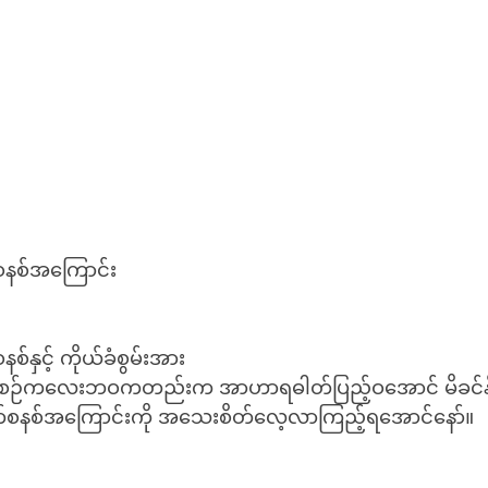
်စနစ်အကြောင်း
စ်နှင့် ကိုယ်ခံစွမ်းအား
ငယ်စဉ်ကလေးဘဝကတည်းက အာဟာရဓါတ်ပြည့်ဝအောင် မိခင်နို့ရည
ုတ်စနစ်အကြောင်းကို အသေးစိတ်လေ့လာကြည့်ရအောင်နော်။