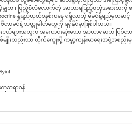
်ထစ လူမမာတွေဆိုရင် ဆိတ်နို့တိုက်ကြတာ ဒါကြောင့်မို့လိ
ဲ့မျှတ ၊ ပြည့်စုံလုံလောက်တဲ့ အာဟာရပြည့်ဝတဲ့အစားစာကို စ
crine နို့ရည်ထုတ်စနစ်ကနေ ရရှိလာတဲ့ မိခင်နို့ရည်မှတဆင
တာမင်နဲ့ သတ္တုဓါတ်တွေကို ရရှိနိုင်မှာဖြစ်ပါတယ်။
စ်မျိုးတည်းသာ တိုက်ကျွေးဖို့ ကမ္ဘာ့ကျန်းမာရေးအဖွဲ့အစည်းမ
in Myint
းကုဆရာဝန်