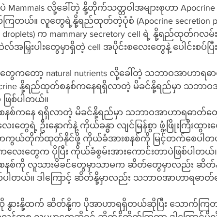
ဲ Mammals လို့ခေါ်တဲ့ နို့တိုက်သတ္တဝါအများစုဟာ Apocrine လို
ုတ်ကြတယ်။ လူတွေရဲ့နို့ရည်ထုတ်တဲ့ပုံစံ (Apocrine secretion
k droplets) က mammary secretory cell ရဲ့ နို့ရည်ထုတ်ဂ
တွေမှာရှိတဲ့ cell အပိုင်းစ‌လေးတွေနဲ့ ပေါင်းစပ်ပြီးမှ ထွက်လာကြ
လေးတွေကတော့ natural nutrients လို့ခေါ်တဲ့ သဘာဝအာဟာရဓာ
crine နို့ရည်ထုတ်စနစ်ကနေရရှိလာတဲ့ မိခင်နို့ရည်မှာ သ
ဲ ဖြစ်ပါတယ်။
ေးတွေရဲ့ ဦးနှောက်နဲ့ ကိုယ်ခန္ဓာ လျင်မြန်စွာ ဖွံ့ဖြိုးကြီးထွ
ကာကွယ်တိုက်ထုတ်နိုင်ဖို့ ကိုယ်ခံအားစနစ်ကို မြင့်တက်စေပါတယ်
့ ကလေးတွေက ပိုပြီး ကိုယ်ခံစွမ်းအားကောင်းတာပဲဖြစ်ပါတယ်၊
 ထုတ်ပါတယ်။ ဒါကြောင့် ဆိတ်နို့မှာလည်း သဘာဝအာဟာရဓာတ်
။