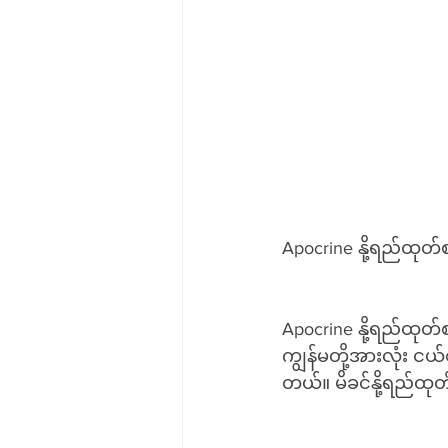
Apocrine နို့ရည်ထုတ
Apocrine နို့ရည်ထုတ်စန
ကျွန်မတို့အားလုံး 
တယ်။ မိခင်နို့ရည်ထ