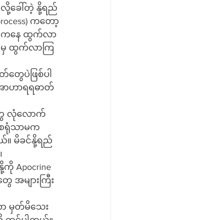
့ခေါ်တဲ့ နို့ရည်
 process) ကတော့ 
လမ်းကနေ ထွက်လာ
တ်တွေပဲဖြစ်ပါ
ဘာဝအာဟာရရဓာတ်
ားစေရုံသာမက 
။ မိခင်နို့ရည်
၊
တွေ အများကြီး 