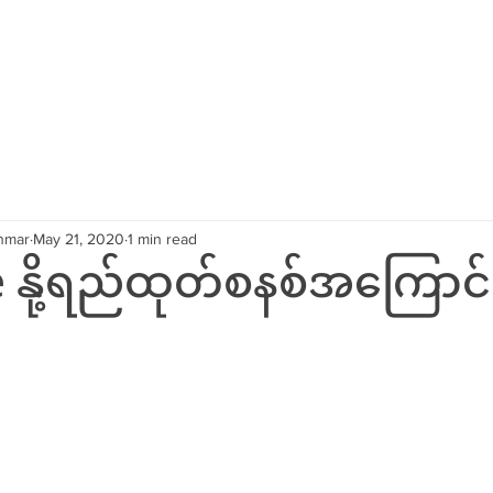
်း
မေမေတို့ဖတ်စရာ
သုံးစွဲသူတို့ စကားသံများ
ဘယ်မှာ ဝ
nmar
May 21, 2020
1 min read
 နို့ရည်ထုတ်စနစ်အကြောင်