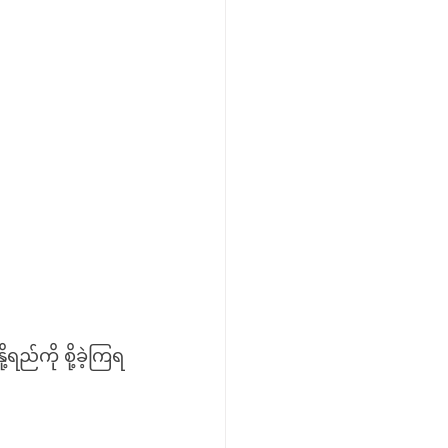
်ကို စို့ခဲ့ကြရ