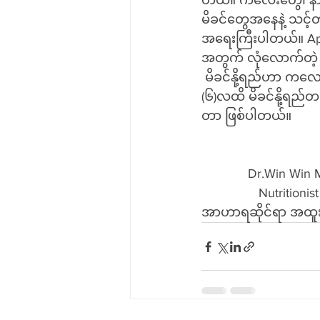
တယ်။ ကလေးတွေ၊ နာလန
မိခင်တွေအနေနဲ့ သင့်တ
အရေးကြီးပါတယ်။ Apo
အတွက် လုံလောက်တဲ့ ဗီ
 မိခင်နို့ရည်ဟာ ကလေးငယ်များအတွက် အကောင်းဆုံးသော အာဟာရဓာတ် ဖြစ်တာကြောင့် မွေးစမှ 
(၆)လထိ မိခင်နို့ရည်တ
တာ ဖြစ်ပါတယ်။
             Dr.Win W
                Nutritionist
အာဟာရဆိုင်ရာ အထူ