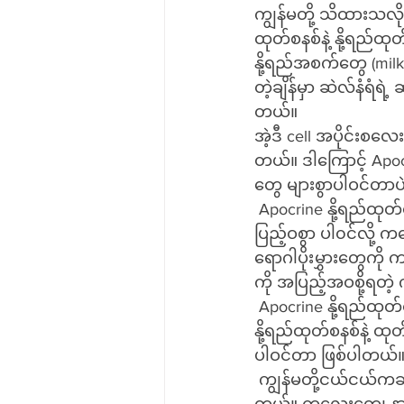
ကျွန်မတို့ သိထားသလိုပ
ထုတ်စနစ်နဲ့ နို့ရည်ထ
နို့ရည်အစက်တွေ (mil
တဲ့ချိန်မှာ ဆဲလ်နံရံရဲ့ ဆဲလ်အမြှးပါး
တယ်။
အဲ့ဒီ cell အပိုင်းစ
တယ်။ ဒါကြောင့် Apo
တွေ များစွာပါဝင်တာပ
 Apocrine နို့ရည်ထုတ်စနစ်ကနေ ရရှိလာတဲ့ မိခင်နို့ရည်မှာ သဘာဝအာဟာရဓာတ်တွေ လုံလောက်
ပြည့်ဝစွာ ပါ၀င်လို့ ကလ
ရောဂါပိုးမွှားတွေကို 
ကို အပြည့်အဝစို့ရတဲ
 Apocrine နို့ရည်ထုတ်စနစ်ကို လူသားမိခင်တွေမှာသာမက ဆိတ်တွေမှာလည်း ဆိတ်နို့ကို Apocrine 
နို့ရည်ထုတ်စနစ်နဲ့
ပါဝင်တာ ဖြစ်ပါတယ်
 ကျွန်မတို့ငယ်ငယ်ကဆို နွားနို့ထက် ဆိတ်နို့က ပိုအာဟာရရှိတယ်ဆိုပြီး သောက်ကြတာ မှတ်မိသေး